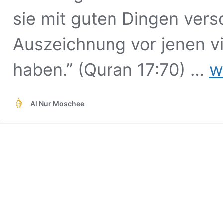
sie mit guten Dingen vers
Auszeichnung vor jenen vi
Das
haben.” (Quran 17:70) …
w
Got
Men
–
Al Nur Moschee
unse
Körp
in
Zah